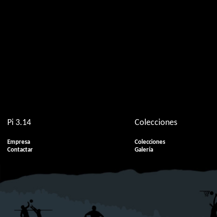
El contenido de esta página requiere una v
Pi 3.14
Colecciones
Empresa
Colecciones
Contactar
Galería